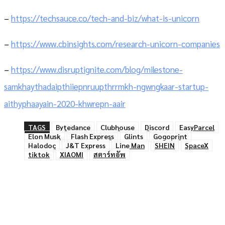
–
https://techsauce.co/tech-and-biz/what-is-unicorn
–
https://www.cbinsights.com/research-unicorn-companies
–
https://www.disruptignite.com/blog/milestone-
samkhaythadaipthiiepnruupthrrmkh-ngwngkaar-startup-
aithyphaayain-2020-khwrepn-aair
TAGS
Bytedance
Clubhouse
Discord
EasyParcel
Elon Musk
Flash Express
Glints
Gogoprint
Halodoc
J&T Express
Line Man
SHEIN
SpaceX
tiktok
XIAOMI
สตาร์ทอัพ