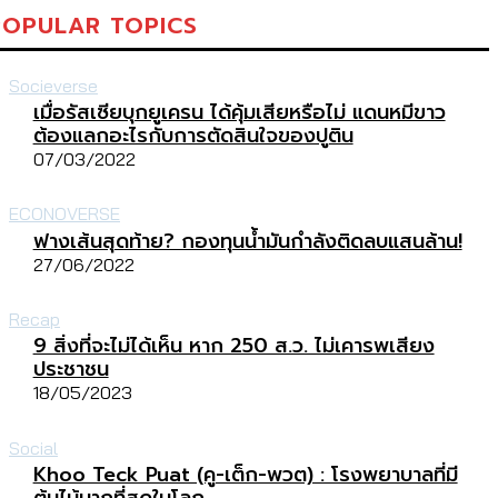
POPULAR TOPICS
Socieverse
เมื่อรัสเซียบุกยูเครน ได้คุ้มเสียหรือไม่ แดนหมีขาว
ต้องแลกอะไรกับการตัดสินใจของปูติน
07/03/2022
ECONOVERSE
ฟางเส้นสุดท้าย? กองทุนน้ำมันกำลังติดลบแสนล้าน!
27/06/2022
Recap
9 สิ่งที่จะไม่ได้เห็น หาก 250 ส.ว. ไม่เคารพเสียง
ประชาชน
18/05/2023
Social
Khoo Teck Puat (คู-เต็ก-พวต) : โรงพยาบาลที่มี
ต้นไม้มากที่สุดในโลก