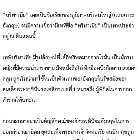
“บริทาเนีย” เคยเป็นชื่อเรียกของภูมิภาคบริเตนใหญ่ (แถบเกาะ
อังกฤษ) จนมีความเชื่อว่ามีเทพีชื่อ “ทรินาเนีย” เป็นเทพประจำ
อยู่ ณ ดินแดนนี้
เทพีบรินาเทีย มีรูปลักษณ์ที่ได้อิทธิพลมากจากโรมัน เป็นนักรบ
หญิงที่มีความน่าเกรงขาม มือหนึ่งถือโล่ อีกมือหนึ่งถือดาบ สวมผ้า
คลุม ถูกเริ่มนำมาใช้ในเป็นตัวแทนของอังกฤษในรัชสมัยของ
สมเด็จพระราชินีนาถเอลิซาเบธที่ 1 หมายถึง ผู้พิชิตในการออก
สำรวจโพ้นทะเล
ก่อนจะกลายมาเป็นสัญลักษณ์ของจักวรรดินิยมอังกฤษในการ
ออกล่าอาณานิคม ยุคสมเด็จพระนางเจ้าวิคตอเรีย จนอังกฤษถูก