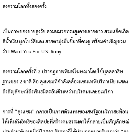
สงครามโลกทั้งสองครั้ง
เป็นภาพของชายสูงวัย สวมหมวกทรงสูงคาดลายดาว สวมแจ็คเก็ต
สีน้ำเงิน ผูกโบว์สีแดง สายตามุ่งมั่นชี้มาที่คนดู พร้อมคำเชิญชวน
ว่า I Want You For U.S. Army
สงครามโลกครั้งที่ 2 ปรากฏภาพพิมพ์โฆษณาโดยใช้บุลคลาธิษ
ฐานของ 2 ชาติ คือ ลุงแซมที่กำลังคล้องแขนเทพีบริทาเนีย แสดง
ถึงสัญลักษณ์ถึงพันธมิตรอันดีระหว่างบริเตนและอเมริกา
การที่ “ลุงแซม” กลายเป็นภาพตัวแทนของสหรัฐอเมริกาสะท้อน
ให้เห็นถึงอิทธิของศิลปะที่สร้างคนธรรมดาให้กลายเป็นสัญลักษณ์
ประจำชาติ จนเมื่อปี 1961 รัฐสภาก็ได้ผ่านกฎหมายรับรองว่า “ลุง