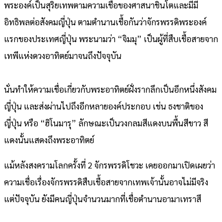
พระองค์เป็นสุริยเทพตามความเชื้อของศาสนาชินโตและมีมี
อิทธิพลต่อสังคมญี่ปุ่น ตามตำนานเชื้อกันว่าจักรพรรดิพระองค์
แรกของประเทศญี่ปุ่น พระนามว่า “จิมมุ” เป็นผู้ที่สืบเชื้อสายจาก
เทพีแห่งดวงอาทิตย์มาจนถึงปัจจุบัน
นั่นทำให้ความเชื่อเกี่ยวกับพระอาทิตย์ฝั่งรากลึกเป็นอีกหนึ่งสังคม
ญี่ปุ่น และส่งผ่านไปถึงอีกหลายองค์ประกอบ เช่น ธงชาติของ
ญี่ปุ่น หรือ “ฮิโนมารุ” ลักษณะเป็นวงกลมสีแดงบนพื้นสีขาว สี
แดงนั้นแสดงถึงพระอาทิตย์
แม้หลังสงครามโลกครั้งที่ 2 จักรพรรดิโชวะ เคยออกมาเปิดเผยว่า
ความเชื่อเรื่องจักรพรรดิสืบเชื้อสายจากเทพเจ้านั้นอาจไม่มีจริง
แต่ปัจจุบัน ยังมีคนญี่ปุ่นจำนวนมากที่เชื่อตำนานอามาเทราสึ