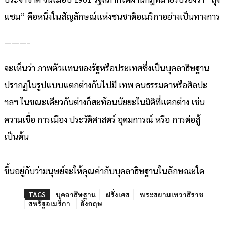
แซม” คือหนึ่งในสัญลักษณ์แห่งชนชาติอเมริกาอย่างเป็นทางการ
———-
จะเห็นว่า ภาพตัวแทนของรัฐหรือประเทศซึ่งเป็นบุคลาธิษฐาน
ปรากฏในรูปแบบแตกต่างกันไปมี เทพ คนธรรมดาหรือศิลปะ
ฯลฯ ในขณะเดียวกันต่างก็สะท้อนนัยยะในมิติที่แตกต่าง เช่น
ความเชื่อ การเมือง ประวัติศาสตร์ อุดมการณ์ หรือ การต่อสู้
เป็นต้น
ขึ้นอยู่กับว่ามนุษย์จะให้คุณค่ากับบุคลาธิษฐานในลักษณะใด
TAGS
บุคลาธิษฐาน
ฝรั่งเศส
พระสยามเทวาธิราช
สหรัฐอเมริกา
อังกฤษ