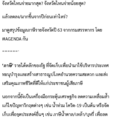
จังหวัดไหนจ่ายมากสุด?​ จังหวัดไหนจ่ายน้อยสุด?
แล้วลดลง/มากขึ้นจากปีก่อนเท่าไหร่?
มาดูสรุปข้อมูลภาษีรายจังหวัดปี 63 จากกรมสรรพากร โดย
#AGENDA กัน
““““““`
‘ภาษี’
รายได้หลักของรัฐ ที่จัดเก็บเพื่อนำมาใช้บริหารประเทศ
ทะนุบำรุงและสร้างสาธารณูปโภคอำนวยความสะดวก และส่ง
เสริมคุณภาพชีวิตที่ดีให้แก่ประชาชนผู้เสียภาษี
นอกจากนี้ยังเป็นเครื่องมือกระตุ้นเศรษฐกิจ ลดความเหลื่อมล้ำ
แก้ไขปัญหาวิกฤตต่างๆ เช่น น้ำท่วม โควิด-19 เป็นต้น หรือจัด
เก็บเพื่อจุดประสงค์อื่นๆ เช่น ภาษีน้ำตาล/เหล้า/บุหรี่ เพื่อลด