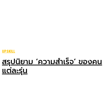
UPSKILL
สรุปนิยาม ‘ความสำเร็จ’ ของคน
แต่ละรุ่น