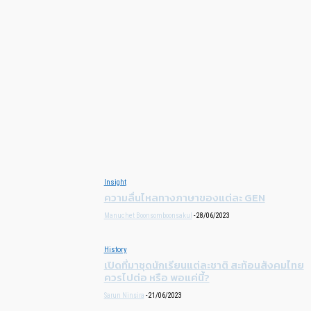
Insight
ความลื่นไหลทางภาษาของแต่ละ GEN
Manuchet Boonsomboonsakul
-
28/06/2023
History
เปิดที่มาชุดนักเรียนแต่ละชาติ สะท้อนสังคมไทย
ควรไปต่อ หรือ พอแค่นี้?
Sarun Ninsira
-
21/06/2023