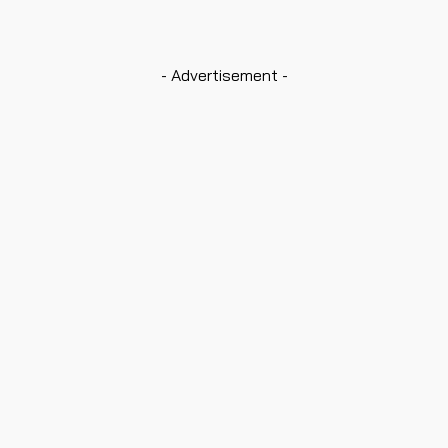
Business
แต่ละ GEN เสพคอนเทนต์แบบไหน?
Manuchet Boonsomboonsakul
-
30/05/2023
- Advertisement -