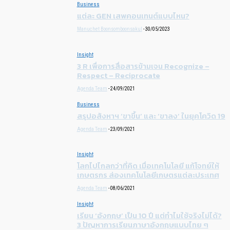
Business
แต่ละ GEN เสพคอนเทนต์แบบไหน?
Manuchet Boonsomboonsakul
-
30/05/2023
Insight
3 R เพื่อการสื่อสารข้ามเจน Recognize –
Respect – Reciprocate
Agenda Team
-
24/09/2021
Business
สรุปอสังหาฯ ‘ขาขึ้น’ และ ‘ขาลง’ ในยุคโควิด 19
Agenda Team
-
23/09/2021
Insight
โลกไปไกลกว่าที่คิด เมื่อเทคโนโลยี แก้โจทย์ให้
เกษตรกร ส่องเทคโนโลยีเกษตรแต่ละประเทศ
Agenda Team
-
08/06/2021
Insight
เรียน ‘อังกฤษ’ เป็น 10 ปี แต่ทำไมใช้จริงไม่ได้?
3 ปัญหาการเรียนภาษาอังกฤษแบบไทย ๆ