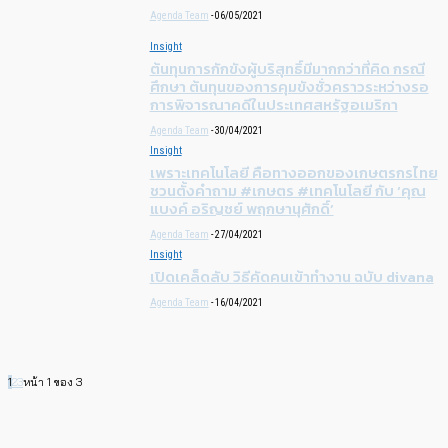
Agenda Team
-
06/05/2021
Insight
ต้นทุนการกักขังผู้บริสุทธิ์มีมากกว่าที่คิด กรณี
ศึกษา ต้นทุนของการคุมขังชั่วคราวระหว่างรอ
การพิจารณาคดีในประเทศสหรัฐอเมริกา
Agenda Team
-
30/04/2021
Insight
เพราะเทคโนโลยี คือทางออกของเกษตรกรไทย
ชวนตั้งคำถาม #เกษตร #เทคโนโลยี กับ ‘คุณ
แบงค์ อริญชย์ พฤกษานุศักดิ์’
Agenda Team
-
27/04/2021
Insight
เปิดเคล็ดลับ วิธีคัดคนเข้าทำงาน ฉบับ divana
Agenda Team
-
16/04/2021
1
2
3
หน้า 1 ของ 3
MOST POPULAR IN CATEGORY