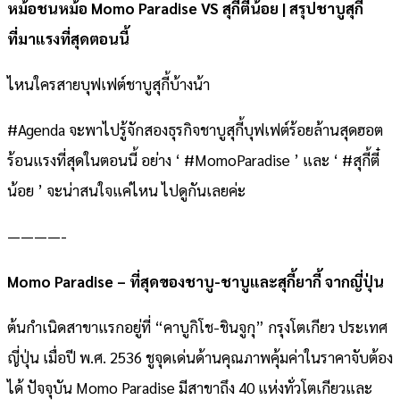
หม้อชนหม้อ Momo Paradise VS สุกี้ตี๋น้อย | สรุปชาบูสุกี้
ที่มาแรงที่สุดตอนนี้
ไหนใครสายบุฟเฟต์ชาบูสุกี้บ้างน้า
#Agenda จะพาไปรู้จักสองธุรกิจชาบูสุกี้บุฟเฟต์ร้อยล้านสุดฮอต
ร้อนแรงที่สุดในตอนนี้ อย่าง ‘ #MomoParadise ’ และ ‘ #สุกี้ตี๋
น้อย ’ จะน่าสนใจแค่ไหน ไปดูกันเลยค่ะ
————-
Momo Paradise – ที่สุดของชาบู-ชาบูและสุกี้ยากี้ จากญี่ปุ่น
ต้นกำเนิดสาขาแรกอยู่ที่ “คาบูกิโช-ชินจูกุ” กรุงโตเกียว ประเทศ
ญี่ปุ่น เมื่อปี พ.ศ. 2536 ชูจุดเด่นด้านคุณภาพคุ้มค่าในราคาจับต้อง
ได้ ปัจจุบัน Momo Paradise มีสาขาถึง 40 แห่งทั่วโตเกียวและ