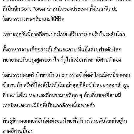
ที่เป็นอีก Soft Power น่าสนใจของประเทศ ทั้งในแง่ศิลปะ
วัฒนธรรม ภาษาถิ่นและวิถีชีวิต
เพราะทุกวันนี้ภาคอีสานของไทยได้รับการยอมรับในระดับโลก
ทั้งอาหารจานเด็ดอย่างส้มตำและลาบ ที่แม้แต่เชฟระดับโลก
พยายามปรับปรุงสูตรอย่างไร ก็ดูไม่แซ่บเท่าชาวอีสานตำเอง
วัฒนธรรมดนตรี ผ้าขาวม้า และการทอผ้าทั้งผ้าไหมมัดหมี่ยกดอก
ผ้ากาบบัว หรือที่โด่งดังไปทั่วโลกล่าสุด ก็คือผ้าไหมยกดอกลำพูน
ที่ Lisa ใส่ใน MV และอีกมากมายที่ทุก ๆ ท้องถิ่นของอีสานมี
เทคนิคและงานฝีมือที่เป็นเอกลักษณ์เฉพาะตัว
พันธุ์ข้าวหอมมะลิอันโด่งดังของไทยที่ได้รางวัลระดับโลกก็อยู่ใน
ภาคอีสานนี้เอง