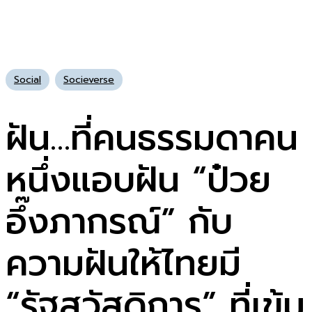
Social
Socieverse
ฝัน…ที่คนธรรมดาคน
หนึ่งแอบฝัน “ป๋วย
อึ๊งภากรณ์” กับ
ความฝันให้ไทยมี
“รัฐสวัสดิการ” ที่เข้ม