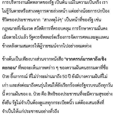
การบริหารงานผิดพลาดของรัฐ เป็นต้น แม้ในความเป็นจริง เรา
ไม่รู้วันตายหรือสาเหตุการตายล่วงหน้า แต่อย่างน้อยการปกป้อง
ชีวิตของประชาชนจาก ‘สาเหตุโง่ๆ’ เป็นหน้าที่ของรัฐ เช่น
กฎหมายที่เข้มงวด สวัสดิการที่ครอบคลุม การรักษาความมั่นคง
เมื่อตายไปแล้ว รัฐควรซัพพอร์ตเรื่องการจัดการศพและดูแลคน
ข้างหลังตามสมควรให้ผู้วายชมน์จากไปอย่างหมดห่วง
ข้างต้นเป็นเพียงบางส่วนจากหนังสือ
‘จากครรภ์มารดาถึงเชิง
ตะกอน’
ที่พอจะเห็นภาพคร่าว ๆ ของความฝันคนธรรมดาที่ชื่อ
ป๋วย อึ๊งภากรณ์ ที่ไม่ว่าจะผ่านมาถึง 50 ปี ยังมีบางความฝันที่ไม่
เก่า และส่งต่อมาถึงคนรุ่นใหม่ให้ยังเรียกร้องต่อรัฐจวบจนถึงทุกวัน
นี้ ความฝันของ อ. ป๋วย คือ สิทธิของประชาชนที่จะมีความสุขอย่าง
ยั่งยืน รัฐไม่จำเป็นต้องดูแลทุกกระเบียดนิ้ว แต่ต้องเสนอสิ่งที่
จำเป็นให้แก่ประชาชนอย่างทั่วถึง