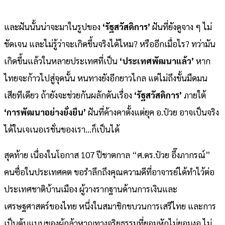
และฝันนั้นน่าจะมาในรูปของ
‘รัฐสวัสดิการ’
ฝันที่ยังดูจาง ๆ ไม่
ชัดเจน และไม่รู้ว่าจะเกิดขึ้นจริงได้ไหม? หรืออีกเมื่อไร? ทว่ามัน
เกิดขึ้นแล้วในหลายประเทศที่เป็น
‘ประเทศพัฒนาแล้ว’
หาก
ไทยจะก้าวไปสู่จุดนั้น หนทางยังอีกยาวไกล แต่ไม่ถึงขั้นมืดมน
เสียทีเดียว ถ้ายังจะช่วยกันผลักดันเรื่อง
‘รัฐสวัสดิการ’
ภายใต้
‘การพัฒนาอย่างยั่งยืน’
ฝันที่ค้างคาตั้งแต่ยุค อ.ป๋วย อาจเป็นจริง
ได้ในเจเนอเรชั่นของเรา…ก็เป็นได้
สุดท้าย เนื่องในโอกาส 107 ปีชาตกาล “ศ.ดร.ป๋วย อึ๊งภากรณ์”
คนซื่อในประเทศคต ขอรำลึกถึงคุณความดีที่อาจารย์ได้ทำไว้ต่อ
ประเทศชาติบ้านเมือง ผู้วางรากฐานด้านการเงินและ
เศรษฐศาสตร์ของไทย หนึ่งในสมาชิกขบวนการเสรีไทย และการ
เป็นต้นแบบของผู้กล้าหาญทางจริยธรรมที่ยอมหักไม่ยอมงอ ไม่