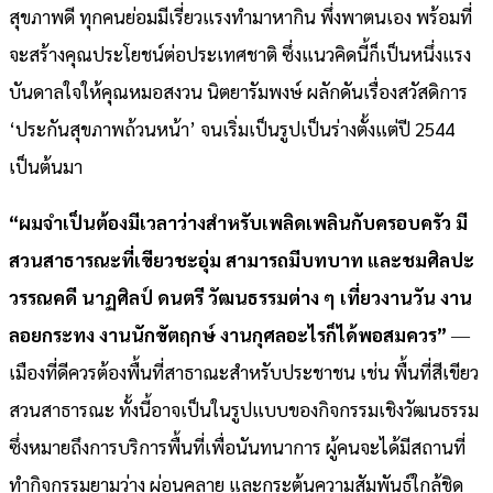
สุขภาพดี ทุกคนย่อมมีเรี่ยวแรงทำมาหากิน พึ่งพาตนเอง พร้อมที่
จะสร้างคุณประโยชน์ต่อประเทศชาติ ซึ่งแนวคิดนี้ก็เป็นหนึ่งแรง
บันดาลใจให้คุณหมอสงวน นิตยารัมพงษ์ ผลักดันเรื่องสวัสดิการ
‘ประกันสุขภาพถ้วนหน้า’ จนเริ่มเป็นรูปเป็นร่างตั้งแต่ปี 2544
เป็นต้นมา
“ผมจำเป็นต้องมีเวลาว่างสำหรับเพลิดเพลินกับครอบครัว มี
สวนสาธารณะที่เขียวชะอุ่ม สามารถมีบทบาท และชมศิลปะ
วรรณคดี นาฏศิลป์ ดนตรี วัฒนธรรมต่าง ๆ เที่ยวงานวัน งาน
ลอยกระทง งานนักขัตฤกษ์ งานกุศลอะไรก็ได้พอสมควร”
―
เมืองที่ดีควรต้องพื้นที่สาธาณะสำหรับประชาชน เช่น พื้นที่สีเขียว
สวนสาธารณะ ทั้งนี้อาจเป็นในรูปแบบของกิจกรรมเชิงวัฒนธรรม
ซึ่งหมายถึงการบริการพื้นที่เพื่อนันทนาการ ผู้คนจะได้มีสถานที่
ทำกิจกรรมยามว่าง ผ่อนคลาย และกระตุ้นความสัมพันธ์ใกล้ชิด