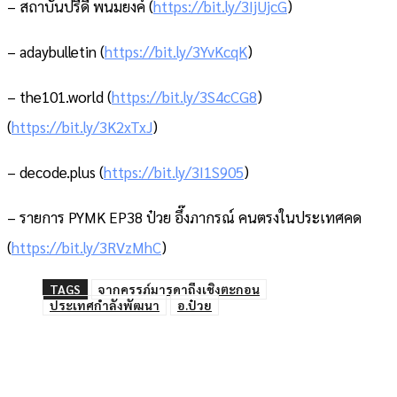
– สถาบันปรีดี พนมยงค์ (
https://bit.ly/3IjUjcG
)
– adaybulletin (
https://bit.ly/3YvKcqK
)
– the101.world (
https://bit.ly/3S4cCG8
)
(
https://bit.ly/3K2xTxJ
)
– decode.plus (
https://bit.ly/3I1S905
)
– รายการ PYMK EP38 ป๋วย อึ๊งภากรณ์ คนตรงในประเทศคด
(
https://bit.ly/3RVzMhC
)
TAGS
จากครรภ์มารดาถึงเชิงตะกอน
ประเทศกำลังพัฒนา
อ.ป๋วย