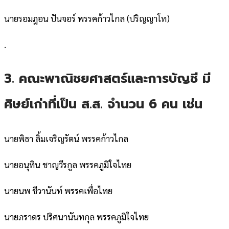
นายรอมฎอน ปันจอร์ พรรคก้าวไกล (ปริญญาโท)
.
3. คณะพาณิชยศาสตร์และการบัญชี มี
ศิษย์เก่าที่เป็น ส.ส. จำนวน 6 คน เช่น
นายพิธา ลิ้มเจริญรัตน์ พรรคก้าวไกล
นายอนุทิน ชาญวีรกูล พรรคภูมิใจไทย
นายนพ ชีวานันท์ พรรคเพื่อไทย
นายภราดร ปริศนานันทกุล พรรคภูมิใจไทย