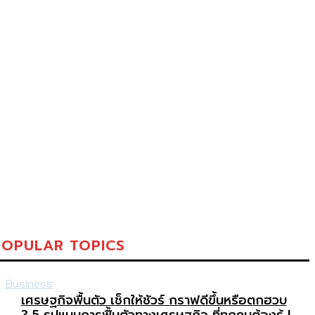
POPULAR TOPICS
Business
เศรษฐกิจพื้นตัว เช็กให้ชัวร์ กราฟดีขึ้นหรือตกฮวบ