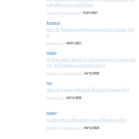
หลังที่สามของคนทั่วโลก
Parawee Tantiwisanusopit
-
12/01/2021
Business
สรุป 6 วิกฤตเศรษฐกิจทางการเงิน ในรอบ 50
ปี
Agenda Team
-
09/01/2021
History
ท่าทีของผู้นำสิงคโปร์ เมื่อเกิดการระบาดของโค
วิด-19 ในกลุ่มแรงงานต่างด้าว
Bongkhot Tuntiwisanusopit
-
26/12/2020
Fun
สรุป 6 การสูญพันธุ์ครั้งใหญ่ เกิดจากอะไร?
Agenda Team
-
05/12/2020
History
5 เสือเศรษฐกิจเอเชีย ตอนนี้เป็นอย่างไร?
Bongkhot Tuntiwisanusopit
-
04/12/2020