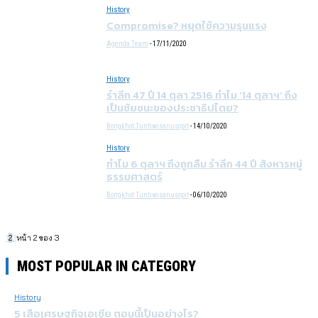
History
Compromise? หยุดใช้ความรุนแรง
Agenda Team
-
17/11/2020
History
รำลึก 47 ปี 14 ตุลา 2516 ทำไม ’14 ตุลาฯ’ ถึง
เป็นชัยชนะของประชาธิปไตย?
Bongkhot Tuntiwisanusopit
-
14/10/2020
History
ทำไม 6 ตุลาฯ ถึงถูกลืม รำลึก 44 ปี สังหารหมู่
ธรรมศาสตร์
Bongkhot Tuntiwisanusopit
-
06/10/2020
1
2
3
หน้า 2 ของ 3
MOST POPULAR IN CATEGORY
History
5 เสือเศรษฐกิจเอเชีย ตอนนี้เป็นอย่างไร?