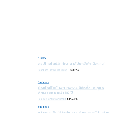
History
สรุปไทม์ไลน์สำคัญ ‘ตาลีบัน-อัฟกานิสถาน’
Bongkhot Tuntiwisanusopit
-
18/08/2021
Business
ย้อนไทม์ไลน์ Jeff Bezos ผู้ก่อตั้งและดูแล
Amazon มากว่า 30 ปี
Parawee Tantiwisanusopit
-
03/02/2021
Business
กว่าจะมาเป็น ‘Starbucks’ ร้านกาแฟที่เป็นบ้าน