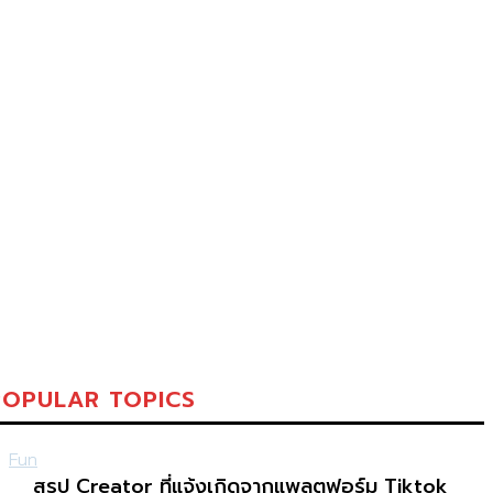
POPULAR TOPICS
Fun
สรุป Creator ที่แจ้งเกิดจากแพลตฟอร์ม Tiktok