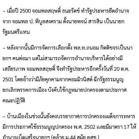
– เมื่อปี 2500 จอมพลสฤษดิ์ ธนะรัตช์ ทำรัฐประหารยึดอำนาจ
จาก จอมพล ป. พิบูลสงคราม ตั้งนายพจน์ สารสิน เป็นนายก
รัฐมนตรีแทน
– หลังจากนั้นมีการจัดการเลือกตั้ง พล.ท.ถนอม กิตติขจรเป็นนา
ยกฯ คนต่อมา แต่ไม่สามารถจัดการอำนาจบริหารได้อย่างมี
เสถียรภาพ จอมพลสฤษดิ์ จึงทำรัฐประหารอีกครั้งวันที่ 20 ต.ค.
2501 โดยอ้างว่ามีภัยคุกคามจากคอมมิวนิสต์ ฉีกรัฐธรรมนูญ
ยกเลิกพรรคการเมือง บังคับใช้กฎหมายปกครองตามประกาศ
คณะปฏิวัติ
– บ้านเมืองในช่วงนั้นยังคงบรรยากาศการปกครองเผด็จการทหาร
มีการประกาศใช้ธรรมนูญปกครอง พ.ศ. 2502 และมีมาตรา 17 ให้
อำนาจเบ็ดเสร็จนายกฯ (คล้าย ม.44 สมัย คสช.)