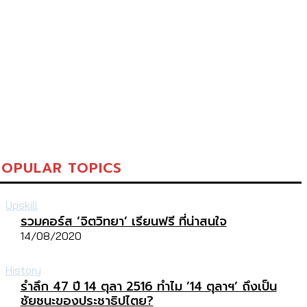
POPULAR TOPICS
Upskill
รวมคอร์ส ‘จิตวิทยา’ เรียนฟรี ที่น่าสนใจ
14/08/2020
History
รำลึก 47 ปี 14 ตุลา 2516 ทำไม ’14 ตุลาฯ’ ถึงเป็น
ชัยชนะของประชาธิปไตย?