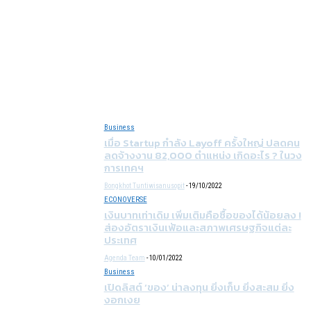
Business
เมื่อ Startup กำลัง Layoff ครั้งใหญ่ ปลดคน
ลดจ้างงาน 82,000 ตำแหน่ง เกิดอะไร ? ในวง
การเทคฯ
Bongkhot Tuntiwisanusopit
-
19/10/2022
ECONOVERSE
เงินบาทเท่าเดิม เพิ่มเติมคือซื้อของได้น้อยลง !
ส่องอัตราเงินเฟ้อและสภาพเศรษฐกิจแต่ละ
ประเทศ
Agenda Team
-
10/01/2022
Business
เปิดลิสต์ ‘ของ’ น่าลงทุน ยิ่งเก็บ ยิ่งสะสม ยิ่ง
งอกเงย