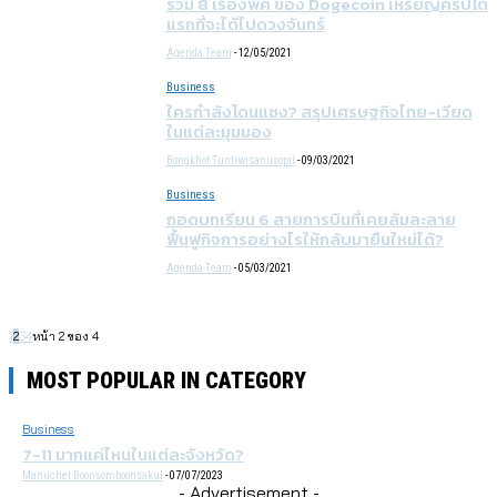
รวม 8 เรื่องพีค ของ Dogecoin เหรียญคริปโต
แรกที่จะได้ไปดวงจันทร์
Agenda Team
-
12/05/2021
Business
ใครกำลังโดนแซง? สรุปเศรษฐกิจไทย-เวียด
ในแต่ละมุมมอง
Bongkhot Tuntiwisanusopit
-
09/03/2021
Business
ถอดบทเรียน 6 สายการบินที่เคยล้มละลาย
ฟื้นฟูกิจการอย่างไรให้กลับมายืนใหม่ได้?
Agenda Team
-
05/03/2021
1
2
3
4
หน้า 2 ของ 4
MOST POPULAR IN CATEGORY
Business
7-11 มากแค่ไหนในแต่ละจังหวัด?
Manuchet Boonsomboonsakul
-
07/07/2023
- Advertisement -