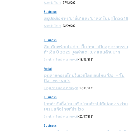
Agenda Team
-
27/12/2021
Business
สรุปอสังหาฯ ‘ขาขึ้น’ และ ‘ขาลง’ ในยุคโควิด 19
Agenda Team
-
23/09/2021
Business
อินเดียพร้อมไปต่อ…ปั้น ‘เกม’ เป็นอุตสาหกรรม
ทำเงิน ปี 2025 มูลค่าแตะ 3.7 แสนล้านบาท
Bongkhot Tuntiwisanusopit
-
19/08/2021
Social
อุตสาหกรรมไทยในเวทีโลก อันไหน ‘ปัง’ – ‘ไม่
ปัง’ เพราะอะไร
Bongkhot Tuntiwisanusopit
-
17/08/2021
Business
โลกกำลังทิ้งไทย หรือไทยก้าวไม่ทันโลก? 5 ด้าน
เศรษฐกิจไทยที่น่าห่วง
Bongkhot Tuntiwisanusopit
-
20/07/2021
Business