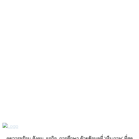
คุยวาระร้อน สังคม, ธุรกิจ, การศึกษา ด้วยข้อมูลที่ 'เห็นภาพ' ที่สุด